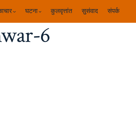
ळाचार
घटना
कुलवृत्तांत
सुसंवाद
संपर्क
war-6