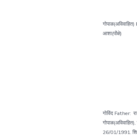
गोपाळ(अविवाहित) 
आशा(पोंक्षे)
गोविंद Father: र
गोपाळ(अविवाहित), उ
26/01/1991. शिक्षण