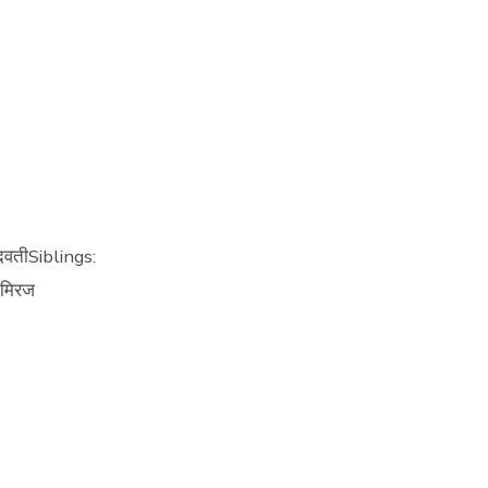
दवतीSiblings:
, मिरज