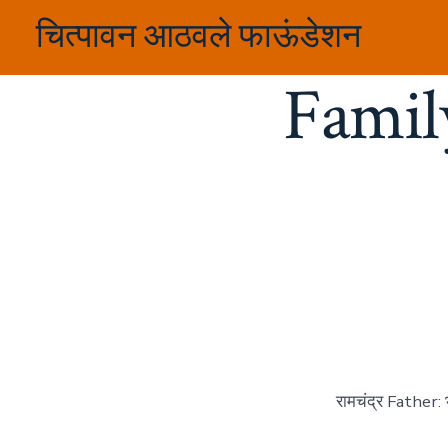
Skip
चित्पावन आठवले फाऊंडेशन
to
content
Famil
रामचंद्र Father