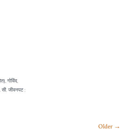
), गोविंद,
स. सी. जीवनपट :
Older
→