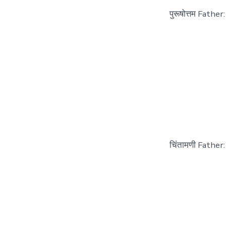
पुरूषोत्तम Fathe
चिंतामणी Father: