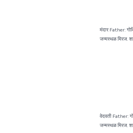
मंदार Father: गो
जन्मस्थळ मिरज. शा
वेदवती Father: ग
जन्मस्थळ मिरज. शा