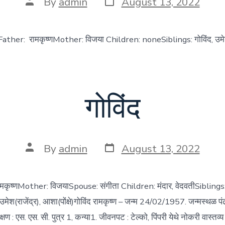
Post
By
admin
August 13, 2022
date
author
Father: रामकृष्णMother: विजया Children: noneSiblings: गोविंद, उमेश(
गोविंद
Post
Post
By
admin
August 13, 2022
date
author
ामकृष्णMother: विजयाSpouse: संगीता Children: मंदार, वेदवतीSiblings
मेश(राजेंद्र), आशा(पोंक्षे)गोविंद रामकृष्ण – जन्म 24/02/1957. जन्मस्थळ पंढ
 : एस. एस. सी. पुत्र 1, कन्या1. जीवनपट : टेल्को, पिंपरी येथे नोकरी वास्तव्य