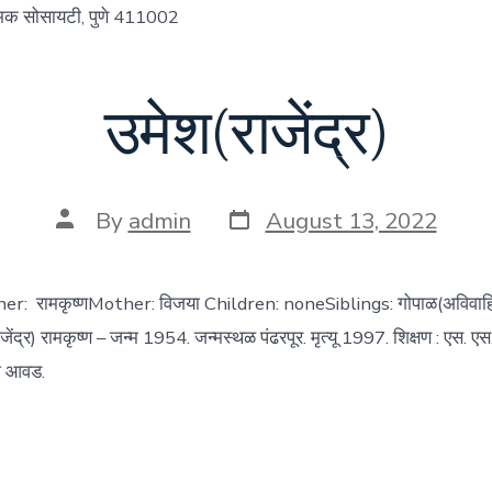
्मिक सोसायटी, पुणे 411002
उमेश(राजेंद्र)
Post
Post
By
admin
August 13, 2022
date
author
ather: रामकृष्णMother: विजया Children: noneSiblings: गोपाळ(अविवाहित
ाजेंद्र) रामकृष्ण – जन्म 1954. जन्मस्थळ पंढरपूर. मृत्यू 1997. शिक्षण : एस. ए
ची आवड.