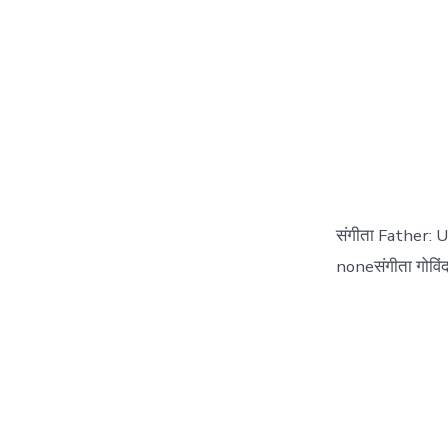
संगीता Father: 
noneसंगीता गोविंद