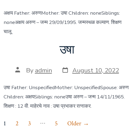
date
author
अक्षय Father: अरुणMother: उषा Children: noneSiblings:
noneअक्षय अरुण – जन्म 29/09/1995. जन्मस्थळ कल्याण. शिक्षण
चालू.
उषा
Post
Post
By
admin
August 10, 2022
date
author
उषा Father: UnspecifiedMother: UnspecifiedSpouse: अरुण
Children: अक्षयSiblings: noneउषा अरुण – जन्म 14/11/1965.
शिक्षण : 12 वी. माहेरचे नाव : उषा प्रभाकर रत्नाकर.
Posts
…
1
2
3
5
Older
→