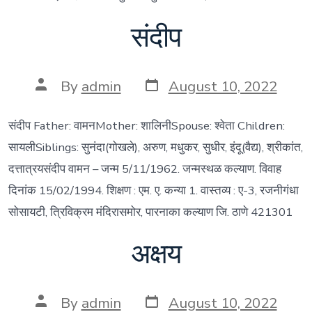
संदीप
Post
Post
By
admin
August 10, 2022
date
author
संदीप Father: वामनMother: शालिनीSpouse: श्वेता Children:
सायलीSiblings: सुनंदा(गोखले), अरुण, मधुकर, सुधीर, इंदू(वैद्य), श्रीकांत,
दत्तात्रयसंदीप वामन – जन्म 5/11/1962. जन्मस्थळ कल्याण. विवाह
दिनांक 15/02/1994. शिक्षण : एम. ए. कन्या 1. वास्तव्य : ए-3, रजनीगंधा
सोसायटी, त्रिविक्रम मंदिरासमोर, पारनाका कल्याण जि. ठाणे 421301
अक्षय
Post
Post
By
admin
August 10, 2022