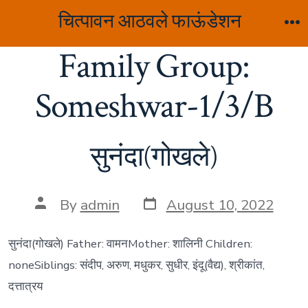
Skip
चित्पावन आठवले फाऊंडेशन
to
M
Family Group:
content
Someshwar-1/3/B
सुनंदा(गोखले)
Post
Post
By
admin
August 10, 2022
date
author
सुनंदा(गोखले) Father: वामनMother: शालिनी Children:
noneSiblings: संदीप, अरुण, मधुकर, सुधीर, इंदू(वैद्य), श्रीकांत,
दत्तात्रय