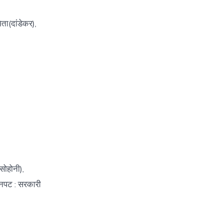
ता(दांडेकर),
ोहोनी),
वनपट : सरकारी