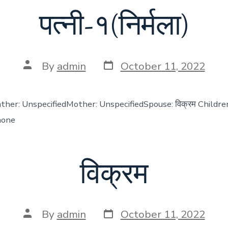
पत्नी-१(निर्मला)
Post
Post
By
admin
October 11, 2022
date
author
) Father: UnspecifiedMother: UnspecifiedSpouse: विक्रम Childre
none
विक्रम
Post
Post
By
admin
October 11, 2022
date
author