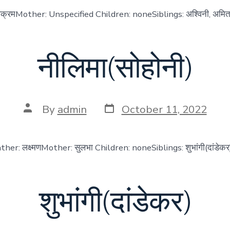
िक्रमMother: Unspecified Children: noneSiblings: अश्विनी, अमिता
नीलिमा(सोहोनी)
Post
Post
By
admin
October 11, 2022
date
author
ather: लक्ष्मणMother: सुलभा Children: noneSiblings: शुभांगी(दांडेकर
शुभांगी(दांडेकर)