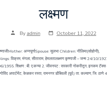
लक्ष्मण
Post
Post
By
admin
October 11, 2022
date
author
ृष्णाजीMother: अन्नपूर्णाSpouse: सुलभा Children: नीलिमा(सोहोनी),
iblings: विक्रम, मंगला, सीताराम, हेमलतालक्ष्मण कृष्णाजी – जन्म 24/10/192
6/1955. शिक्षण : बी. ए.कन्या 2. जीवनपट : सरकारी नोकरीतून, इनकम टॅक्स
 4, गोविंद अपार्टमेंट, केळकर रस्ता, रामनगर डोंबिवली (पूर्व.) ता. कल्याण, जि. ठा