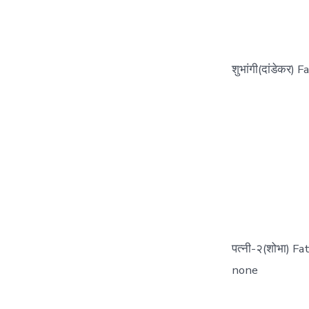
शुभांगी(दांडेकर)
पत्नी-२(शोभा) F
none