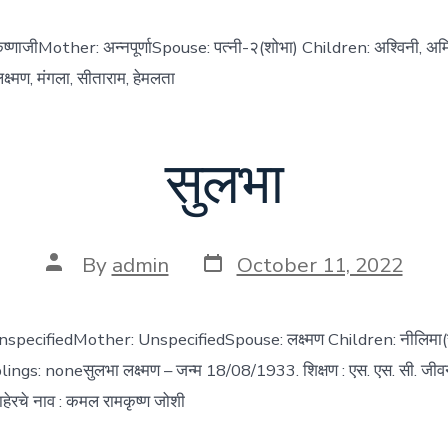
ष्णाजीMother: अन्नपूर्णाSpouse: पत्नी-२(शोभा) Children: अश्विनी, अमि
्ष्मण, मंगला, सीताराम, हेमलता
सुलभा
Post
Post
By
admin
October 11, 2022
date
author
nspecifiedMother: UnspecifiedSpouse: लक्ष्मण Children: नीलिमा(स
iblings: noneसुलभा लक्ष्मण – जन्म 18/08/1933. शिक्षण : एस. एस. सी. जी
माहेरचे नाव : कमल रामकृष्ण जोशी