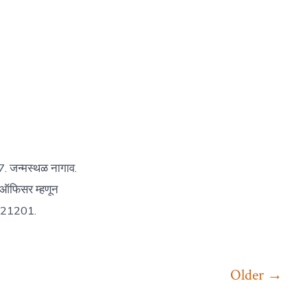
7. जन्मस्थळ नागाव.
 ऑफिसर म्हणून
णे 421201.
Older
→