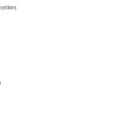
(दांडेकर)
)