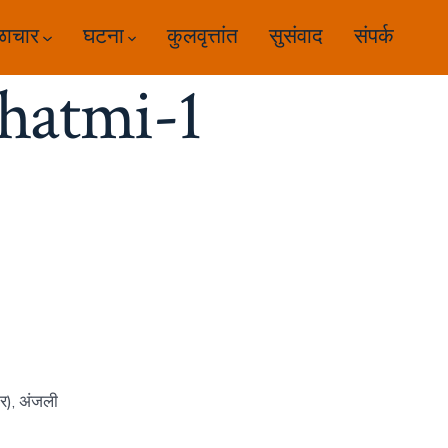
ळाचार
घटना
कुलवृत्तांत
सुसंवाद
संपर्क
hatmi-1
र), अंजली