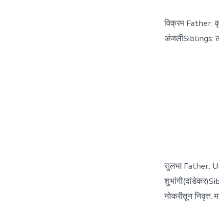
विक्रम Father: कृ
अंजलीSiblings: लक
सुलभा Father: U
शुभांगी(दांडेकर)S
नोकरीतून निवृत्त. 