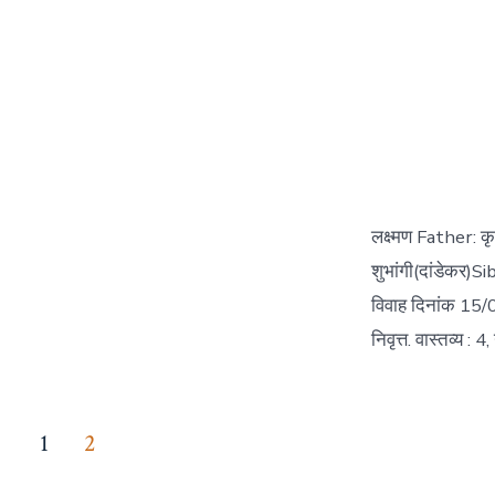
लक्ष्मण Father: क
शुभांगी(दांडेकर)S
विवाह दिनांक 15/0
निवृत्त. वास्तव्य :
Posts
1
2