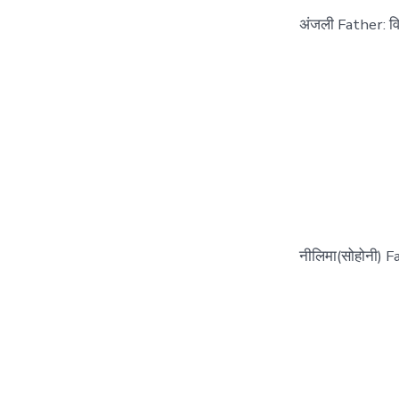
अंजली Father: व
नीलिमा(सोहोनी) F