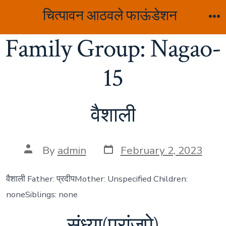
Skip
चित्पावन आठवले फाऊंडेशन
to
M
Family Group:
Nagao-
content
15
वैशाली
Post
Post
By
admin
February 2, 2023
date
author
वैशाली Father: प्रदीपMother: Unspecified Children:
noneSiblings: none
संध्या(परांजपे)