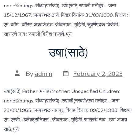
noneSiblings: संध्या(परांजपे), उषा(साठे)रुपाली मनोहर – जन्म
15/12/1967. जन्मस्थळ ठाणे. विवाह दिनांक 31/03/1990. शिक्षण :
एम. कॉम., कॉस्ट अकाऊंटंट. जीवनपट : गृहिणी, सुवर्णपदक विजेती.
सासरचे नाव : रुपाली गिरीश नरवणे, पुणे
उषा(साठे)
Post
Post
By
admin
February 2, 2023
date
author
उषा(साठे) Father: मनोहरMother: Unspecified Children:
noneSiblings: संध्या(परांजपे), रुपाली(नरवणे)उषा मनोहर – जन्म
23/09/1965. जन्मस्थळ नागपूर. विवाह दिनांक 09/02/1988. शिक्षण :
एम. एस्सी. (इलेक्ट्रॉनिक्स). जीवनपट : गृहिणी. सासरचे नाव : उषा अजय
साठे, पुणे