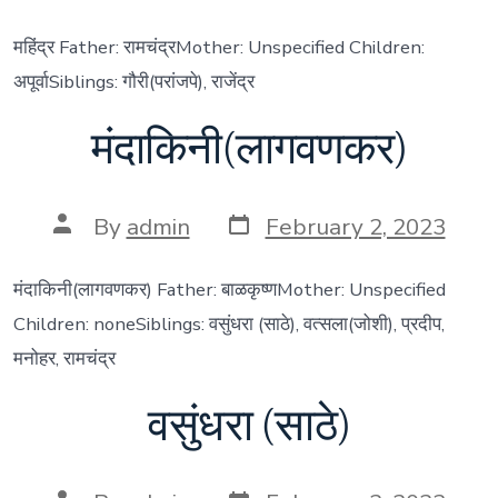
date
author
महिंद्र Father: रामचंद्रMother: Unspecified Children:
अपूर्वाSiblings: गौरी(परांजपे), राजेंद्र
मंदाकिनी(लागवणकर)
Post
Post
By
admin
February 2, 2023
date
author
मंदाकिनी(लागवणकर) Father: बाळकृष्णMother: Unspecified
Children: noneSiblings: वसुंधरा (साठे), वत्सला(जोशी), प्रदीप,
मनोहर, रामचंद्र
वसुंधरा (साठे)
Post