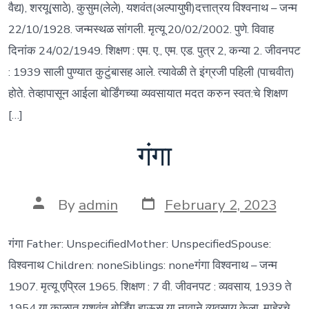
वैद्य), शरयू(साठे), कुसुम(लेले), यशवंत(अल्पायुषी)दत्तात्रय विश्वनाथ – जन्म
22/10/1928. जन्मस्थळ सांगली. मृत्यू 20/02/2002. पुणे. विवाह
दिनांक 24/02/1949. शिक्षण : एम. ए., एम. एड. पुत्र 2, कन्या 2. जीवनपट
: 1939 साली पुण्यात कुटुंबासह आले. त्यावेळी ते इंग्रजी पहिली (पाचवीत)
होते. तेव्हापासून आईला बोर्डिंगच्या व्यवसायात मदत करुन स्वत:चे शिक्षण
[…]
गंगा
Post
Post
By
admin
February 2, 2023
date
author
गंगा Father: UnspecifiedMother: UnspecifiedSpouse:
विश्वनाथ Children: noneSiblings: noneगंगा विश्वनाथ – जन्म
1907. मृत्यू एप्रिल 1965. शिक्षण : 7 वी. जीवनपट : व्यवसाय, 1939 ते
1954 या काळात यशवंत बोर्डिंग हाऊस या नावाने व्यवसाय केला. माहेरचे