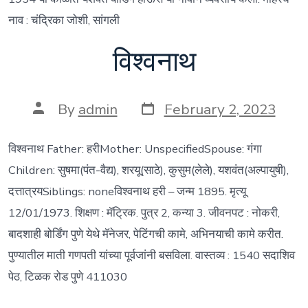
नाव : चंद्रिका जोशी, सांगली
विश्वनाथ
Post
Post
By
admin
February 2, 2023
date
author
विश्वनाथ Father: हरीMother: UnspecifiedSpouse: गंगा
Children: सुषमा(पंत-वैद्य), शरयू(साठे), कुसुम(लेले), यशवंत(अल्पायुषी),
दत्तात्रयSiblings: noneविश्वनाथ हरी – जन्म 1895. मृत्यू
12/01/1973. शिक्षण : मॅट्रिक. पुत्र 2, कन्या 3. जीवनपट : नोकरी,
बादशाही बोर्डिंग पुणे येथे मॅनेजर, पेटिंगची कामे, अभिनयाची कामे करीत.
पुण्यातील माती गणपती यांच्या पूर्वजांनी बसविला. वास्तव्य : 1540 सदाशिव
पेठ, टिळक रोड पुणे 411030