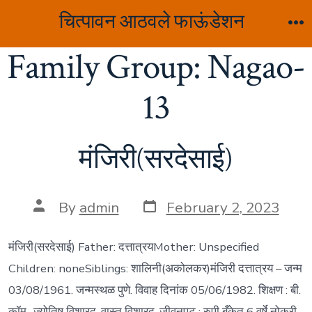
Skip
चित्पावन आठवले फाऊंडेशन
to
M
Family Group:
Nagao-
content
13
मंजिरी(सरदेसाई)
Post
Post
By
admin
February 2, 2023
date
author
मंजिरी(सरदेसाई) Father: दत्तात्रयMother: Unspecified
Children: noneSiblings: शालिनी(अकोलकर)मंजिरी दत्तात्रय – जन्म
03/08/1961. जन्मस्थळ पुणे. विवाह दिनांक 05/06/1982. शिक्षण : बी.
कॉम., ज्योतिष विशारद, वास्तु विशारद. जीवनपट : रुपी बँकेत 6 वर्षे नोकरी.