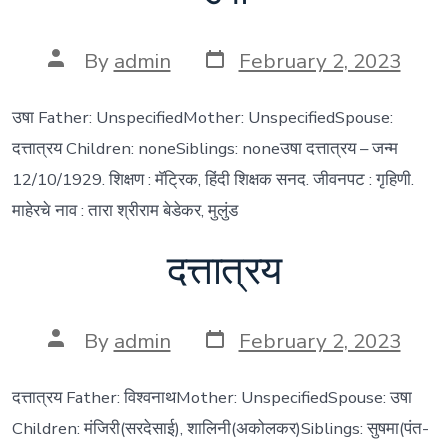
Post
Post
By
admin
February 2, 2023
date
author
उषा Father: UnspecifiedMother: UnspecifiedSpouse:
दत्तात्रय Children: noneSiblings: noneउषा दत्तात्रय – जन्म
12/10/1929. शिक्षण : मॅट्रिक, हिंदी शिक्षक सनद. जीवनपट : गृहिणी.
माहेरचे नाव : तारा श्रीराम बेडेकर, मुलुंड
दत्तात्रय
Post
Post
By
admin
February 2, 2023
date
author
दत्तात्रय Father: विश्वनाथMother: UnspecifiedSpouse: उषा
Children: मंजिरी(सरदेसाई), शालिनी(अकोलकर)Siblings: सुषमा(पंत-