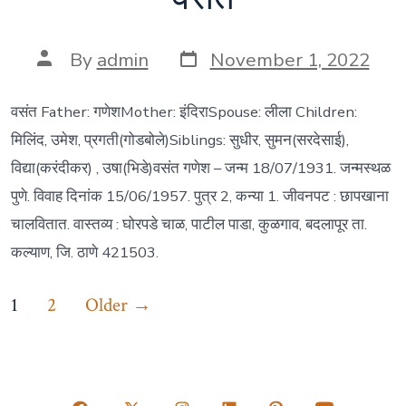
Post
Post
By
admin
November 1, 2022
date
author
वसंत Father: गणेशMother: इंदिराSpouse: लीला Children:
मिलिंद, उमेश, प्रगती(गोडबोले)Siblings: सुधीर, सुमन(सरदेसाई),
विद्या(करंदीकर) , उषा(भिडे)वसंत गणेश – जन्म 18/07/1931. जन्मस्थळ
पुणे. विवाह दिनांक 15/06/1957. पुत्र 2, कन्या 1. जीवनपट : छापखाना
चालवितात. वास्तव्य : घोरपडे चाळ, पाटील पाडा, कुळगाव, बदलापूर ता.
कल्याण, जि. ठाणे 421503.
Posts
1
2
Older
→
navigation