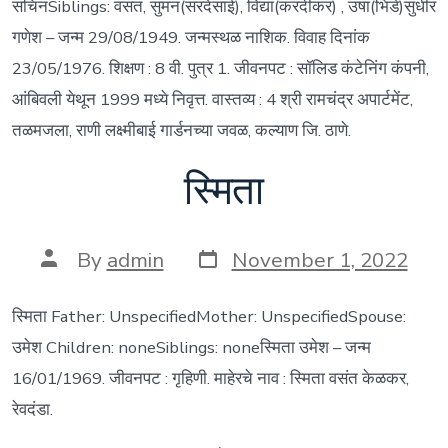
सचिनSiblings: वसंत, सुमन(सरदेसाई), विद्या(करंदीकर) , उषा(भिडे)सुधीर
गणेश – जन्म 29/08/1949. जन्मस्थळ नाशिक. विवाह दिनांक
23/05/1976. शिक्षण : 8 वी. पुत्र 1. जीवनपट : सॉलिड कंटेनिंग कंपनी,
आंबिवली येथून 1999 मध्ये निवृत्त. वास्तव्य : 4 श्री रामचंद्र अपार्टमेंट,
तळमजला, राणी लक्ष्मीबाई गार्डनच्या जवळ, कल्याण जि. ठाणे.
स्मिता
Post
Post
By
admin
November 1, 2022
date
author
स्मिता Father: UnspecifiedMother: UnspecifiedSpouse:
उमेश Children: noneSiblings: noneस्मिता उमेश – जन्म
16/01/1969. जीवनपट : गृहिणी. माहेरचे नाव : स्मिता वसंत केळकर,
रेवदंडा.