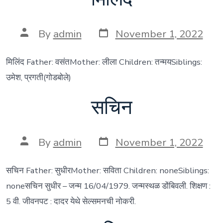
Post
Post
By
admin
November 1, 2022
date
author
मिलिंद Father: वसंतMother: लीला Children: तन्मयSiblings:
उमेश, प्रगती(गोडबोले)
सचिन
Post
Post
By
admin
November 1, 2022
date
author
सचिन Father: सुधीरMother: सविता Children: noneSiblings:
noneसचिन सुधीर – जन्म 16/04/1979. जन्मस्थळ डोंबिवली. शिक्षण :
5 वी. जीवनपट : दादर येथे सेल्समनची नोकरी.