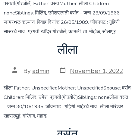
प्रगती(गोडबोले) Father: वसंतMother: लीला Children:
noneSiblings: मिलिंद, उमेशप्रगती वसंत – जन्म 29/09/1966.
जन्मस्थळ कल्याण. विवाह दिनांक 26/05/1989. जीवनपट : गृहिणी.
सासरचे नाव : प्रगती रवींद्र गोडबोले, कामली, ता. मोहोळ, सोलापूर.
लीला
Post
Post
By
admin
November 1, 2022
date
author
लीला Father: UnspecifiedMother: UnspecifiedSpouse: वसंत
Children: मिलिंद, उमेश, प्रगती(गोडबोले)Siblings: noneलीला वसंत
– जन्म 30/10/1935. जीवनपट : गृहिणी. माहेरचे नाव : लीला मोरेश्वर
सहस्रबुद्धे, गोरेगाव, महाड.
वसंत