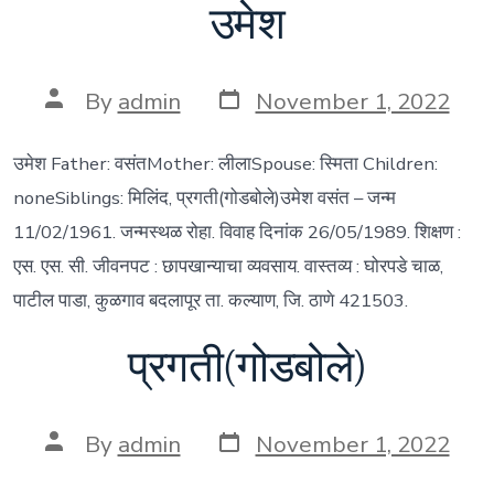
उमेश
Post
Post
By
admin
November 1, 2022
date
author
उमेश Father: वसंतMother: लीलाSpouse: स्मिता Children:
noneSiblings: मिलिंद, प्रगती(गोडबोले)उमेश वसंत – जन्म
11/02/1961. जन्मस्थळ रोहा. विवाह दिनांक 26/05/1989. शिक्षण :
एस. एस. सी. जीवनपट : छापखान्याचा व्यवसाय. वास्तव्य : घोरपडे चाळ,
पाटील पाडा, कुळगाव बदलापूर ता. कल्याण, जि. ठाणे 421503.
प्रगती(गोडबोले)
Post
Post
By
admin
November 1, 2022
date
author