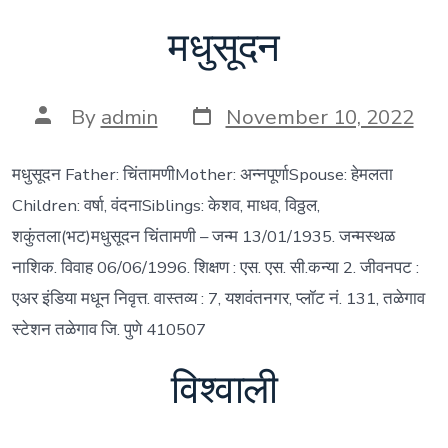
मधुसूदन
Post
Post
By
admin
November 10, 2022
date
author
मधुसूदन Father: चिंतामणीMother: अन्नपूर्णाSpouse: हेमलता
Children: वर्षा, वंदनाSiblings: केशव, माधव, विठ्ठल,
शकुंतला(भट)मधुसूदन चिंतामणी – जन्म 13/01/1935. जन्मस्थळ
नाशिक. विवाह 06/06/1996. शिक्षण : एस. एस. सी.कन्या 2. जीवनपट :
एअर इंडिया मधून निवृत्त. वास्तव्य : 7, यशवंतनगर, प्लॉट नं. 131, तळेगाव
स्टेशन तळेगाव जि. पुणे 410507
विश्वाली