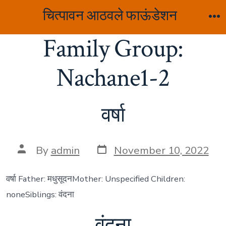
Skip
चित्पावन आठवले फाऊंडेशन
to
M
Family Group:
content
Nachane1-2
वर्षा
Post
Post
By
admin
November 10, 2022
date
author
वर्षा Father: मधुसूदनMother: Unspecified Children:
noneSiblings: वंदना
वंदना