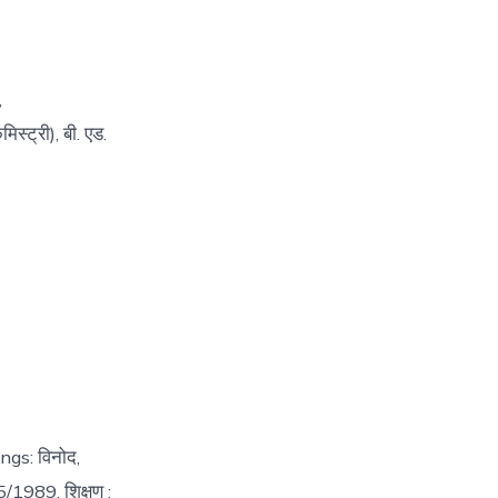
,
स्ट्री), बी. एड.
ings: विनोद,
5/1989. शिक्षण :