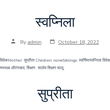
स्वप्निला
Post
Post
By
admin
October 18, 2022
date
author
 विवेकMother: सुप्रीता Children: noneSiblings: स्वर्णिमास्वप्निला विवेक
्थळ औरंगाबाद. शिक्षण : शालेय शिक्षण चालू.
सुप्रीता