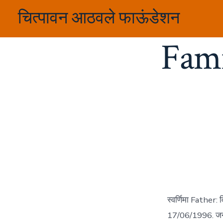
Skip
चित्पावन आठवले फाऊंडेशन
to
content
Fam
स्वर्णिमा Father:
17/06/1996. जन्मस