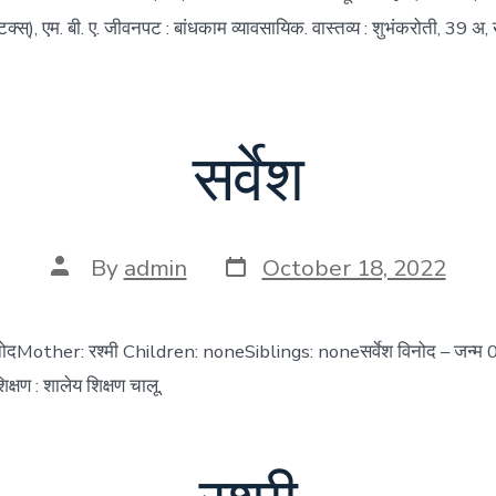
्टिक्स्), एम. बी. ए. जीवनपट : बांधकाम व्यावसायिक. वास्तव्य : शुभंकरोती, 39 अ
सर्वेश
Post
Post
By
admin
October 18, 2022
date
author
िनोदMother: रश्मी Children: noneSiblings: noneसर्वेश विनोद – जन्
क्षण : शालेय शिक्षण चालू.