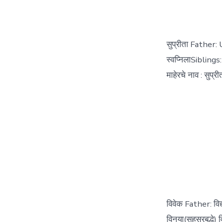
सुप्रीता Father:
स्वप्निलाSiblings:
माहेरचे नाव : सुप्
विवेक Father: विद
विनया(सहस्रबुद्धे