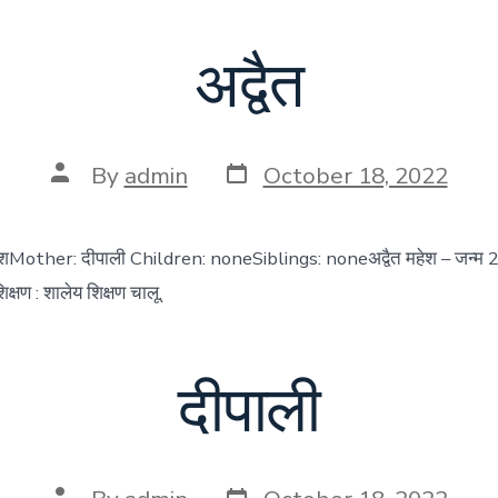
अद्वैत
Post
Post
By
admin
October 18, 2022
date
author
हेशMother: दीपाली Children: noneSiblings: noneअद्वैत महेश – जन्म
क्षण : शालेय शिक्षण चालू.
दीपाली
Post
Post