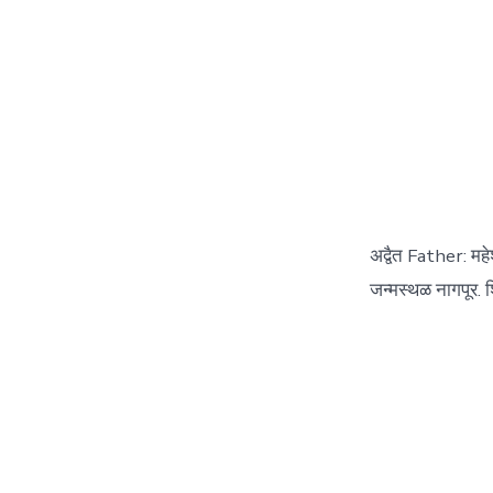
अद्वैत Father: म
जन्मस्थळ नागपूर. शि