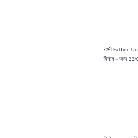
रश्मी Father: U
विनोद – जन्म 22/02