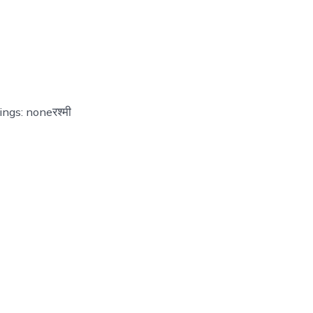
ings: noneरश्मी