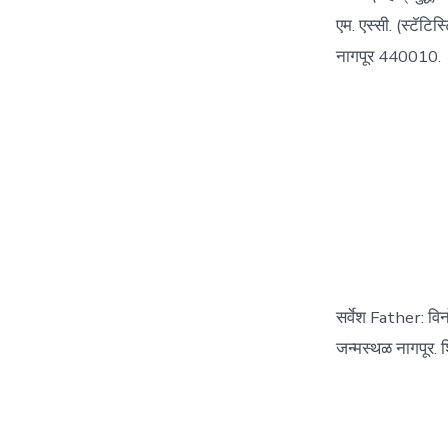
एम. एस्सी. (स्टॅटिस
नागपूर 440010.
सर्वेश Father: व
जन्मस्थळ नागपूर. शि