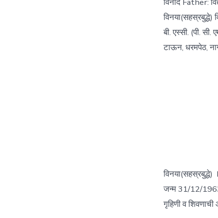
विनोद Father: विद
विनया(सहस्रबुद्धे
बी. एस्सी. (पी. सी.
टाऊन, धरमपेठ, न
विनया(सहस्रबुद्धे
जन्म 31/12/1963. 
गृहिणी व शिवणाची 