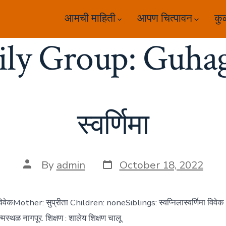
आमची माहिती
आपण चित्पावन
कु
ily Group:
Guhag
स्वर्णिमा
Post
Post
By
admin
October 18, 2022
date
author
 विवेकMother: सुप्रीता Children: noneSiblings: स्वप्निलास्वर्णिमा विवेक
्थळ नागपूर. शिक्षण : शालेय शिक्षण चालू.