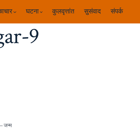
ळाचार
घटना
कुलवृत्तांत
सुसंवाद
संपर्क
ar-9
 – जन्म