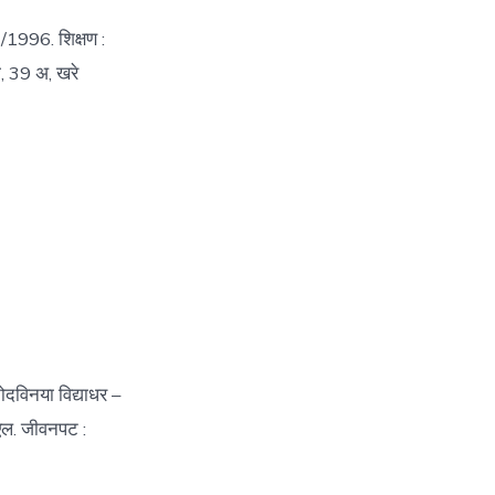
/1996. शिक्षण :
ती, 39 अ, खरे
दविनया विद्याधर –
एल. जीवनपट :