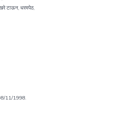
, खरे टाऊन, धरमपेठ,
म 08/11/1998.