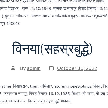
्याधरMother: प्रमिलाSpouse: रश्मी Children: सर्वेशSiblings: विवेक,
) विनोद विद्याधर – जन्म 21/10/1969. जन्मस्थळ नागपूर. विवाह दिनांक 23/11
 एम.). पुत्र 1. जीवनपट : संगणक व्यवसाय, जॉब वर्क व मुद्रण. वास्तव्य : शुभंकरो
ागपूर 440010.
विनया(सहस्रबुद्धे)
Post
Post
By
admin
October 18, 2022
date
author
) Father: विद्याधरMother: प्रमिला Children: noneSiblings: विवेक, विनो
जन्मस्थळ नागपूर. विवाह दिनांक 16/12/1985. शिक्षण : बी. कॉम., बी. एस. 
आवड. सासरचे नाव : विनया जयंत सहस्रबुद्धे, अकोला.