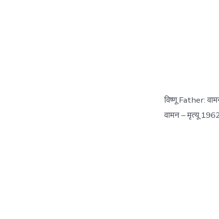
विष्णू Father: वा
वामन – मृत्यू 1962. 