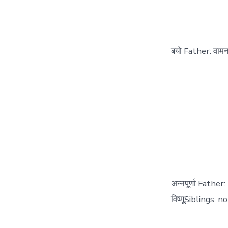
बयो Father: वामन
अन्नपूर्णा Fath
विष्णूSiblings: n