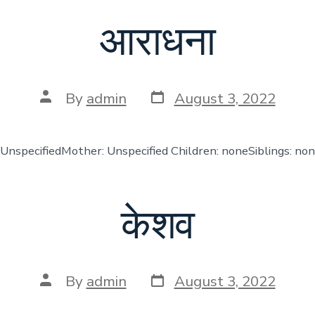
आराधना
Post
Post
By
admin
August 3, 2022
date
author
 UnspecifiedMother: Unspecified Children: noneSiblings: no
केशव
Post
Post
By
admin
August 3, 2022
date
author