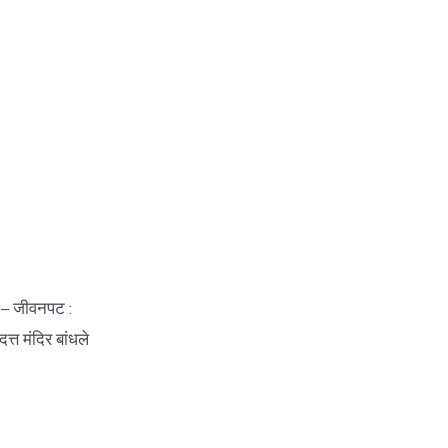
– जीवनपट :
्त मंदिर बांधले