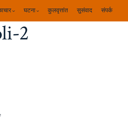
ळाचार
घटना
कुलवृत्तांत
सुसंवाद
संपर्क
li-2
e