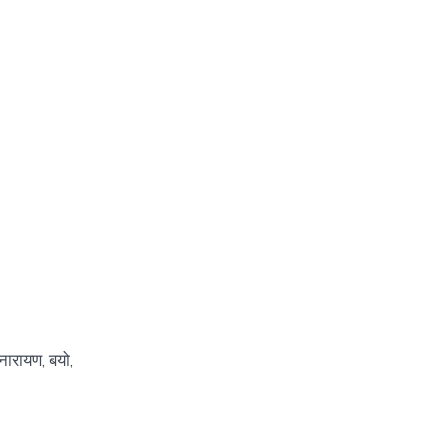
ारायण, बयो,