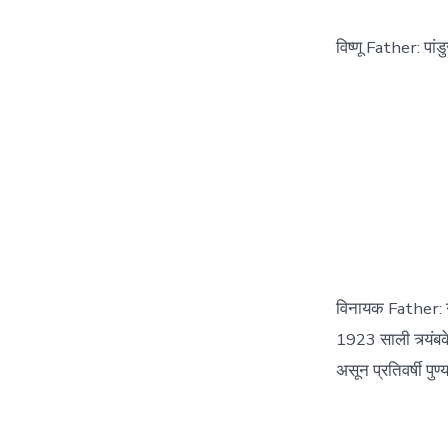
विष्णू Father: प
विनायक Father: 
1923 साली त्र्यंबक
असून प्रतिवर्षी पु