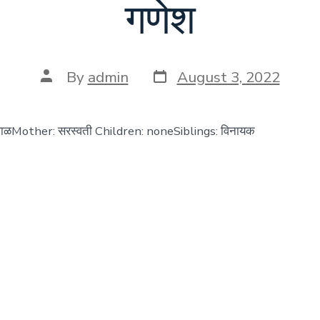
गणेश
Post
Post
By
admin
August 3, 2022
date
author
पाळMother: सरस्वती Children: noneSiblings: विनायक