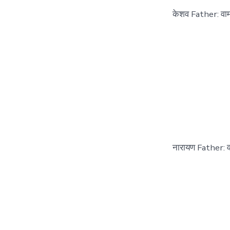
केशव Father: वामन
नारायण Father: व