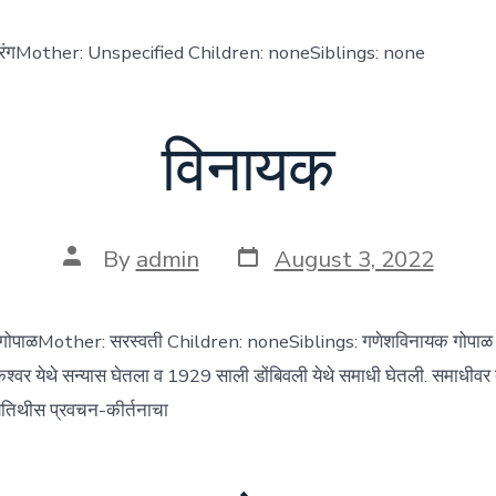
ांडुरंगMother: Unspecified Children: noneSiblings: none
विनायक
Post
Post
By
admin
August 3, 2022
date
author
गोपाळMother: सरस्वती Children: noneSiblings: गणेशविनायक गोपाळ 
ेश्वर येथे सन्यास घेतला व 1929 साली डोंबिवली येथे समाधी घेतली. समाधीवर दत
ण्यतिथीस प्रवचन-कीर्तनाचा