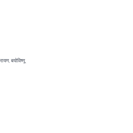
यण, बयोविष्णू