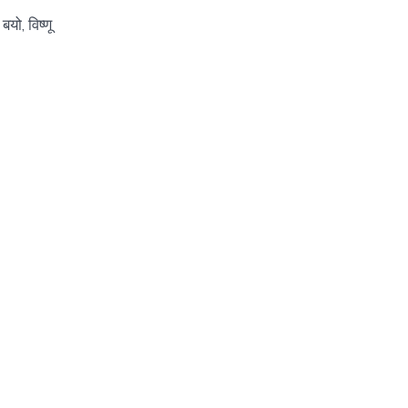
ो, विष्णू