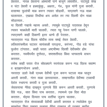
ठेवतात. नारळ ठेवताना आंब्याची पाने बाजूने लावावीत. पाटापुढे शंख 
व घंटा ठेवावी व हळदकुंकू, अक्षता, गंध, फूल यांनी पूजा करावी. 
वासाच्या फुलांची माळ करुन त्यावर सोडावी. याप्रमाणे नऊ माळा 
घालाव्यात. एखाद्या तिथीचा क्षय असेल तर त्या दिवशी दोन माळा 
सोडाव्यात.

या दिवशी गव्हाचे महत्त्व असते. त्यामुळे पाटापुढे पत्रावळ ठेवून 
त्यावर चाळलेली माती घालावी. त्यात गहू पेरून पाणी घालावे. 
त्याप्रमाणे काही ठिकाणी इतर धान्ये ही पेरतात.

नवरात्रात नऊ दिवस चोवीस तास समई तेवत ठेवावी. 
ललितापंचमीला घटावर सायंकाळी पापड्या, करंज्या, गोड वडे यांचा 
फुलोरा टांगतात. काही घरात अष्टमीच्या दिवशी देवीसमोर होम 
करतात. नवमीपर्यंत दुर्गापाठ, सप्तशतीपाठ किंवा भागवताचे वाचन 
करतात.

तसेच काही घरात रोज सोवळ्याने स्वयंपाक करुन नऊ दिवस सवाष्ण 
व ब्राह्मणभोजन असते.

नवरात्र उठते वेळी प्रथम देवीची पूजा करुन घटाला माळ घालून 
आरती करावी. नंतर माळा उतरवाव्यात. ताम्हनातील देवीच्या टाकाची 
देवांत स्थापना करावी व पूजा करावी.

जेवावयाचा नैवेद्य दाखवून पुरणाचे दिवे करुन आरती करावी. पुरणाचे 
दिवे नऊ, सात किंवा पाच करतात. त्यामध्ये एक दिवा मोठा 
करतात. मोठ्या दिव्यात पाच वातींचा जुडगा घालावा.

नवरात्रात रोज संध्याकाळी देवीची आरती करतात व त्यावेळेस दूध 
साखरेचा किंवा एखाद्या फळाचा नैवेद्य दाखवून तो प्रसाद सर्वांना 