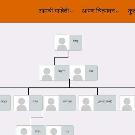
आमची माहिती
आपण चित्पावन
कु
विष्णू
पांडुरंग
राधा
गोडसे)
वामन
शशिकला
द्वारका(गोखले)
गिरीश
पूजा