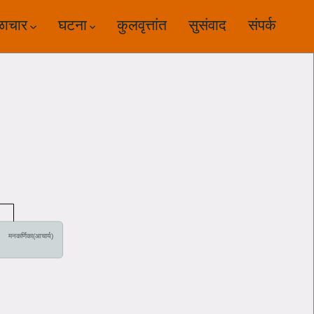
ळाचार
घटना
कुलवृत्तांत
सुसंवाद
संपर्क
मनकर्णिका(आचार्य)