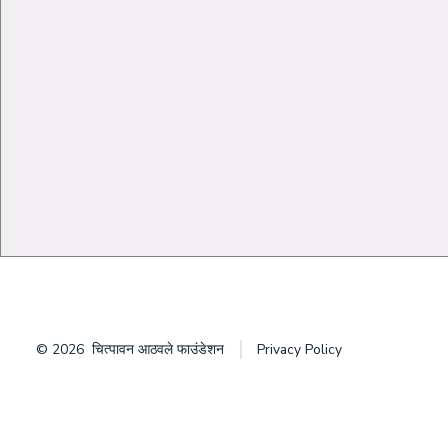
© 2026
चित्पावन आठवले फाउंडेशन
Privacy Policy