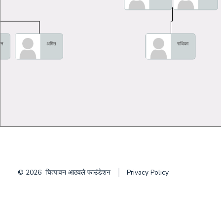
जन
अमित
राधिका
© 2026
चित्पावन आठवले फाउंडेशन
Privacy Policy