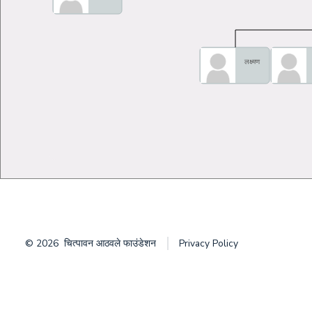
लक्ष्मण
© 2026
चित्पावन आठवले फाउंडेशन
Privacy Policy