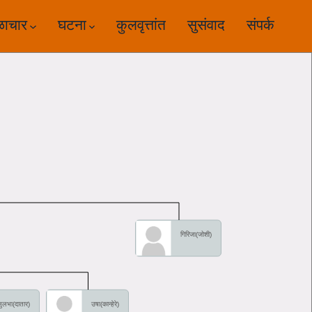
ळाचार
घटना
कुलवृत्तांत
सुसंवाद
संपर्क
गिरिजा(जोशी)
ुलभा(दातार)
उषा(कान्हेरे)