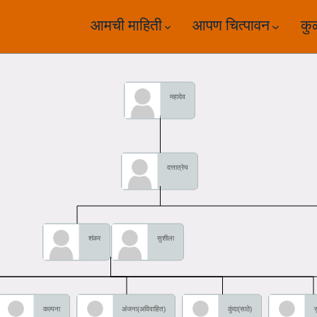
आमची माहिती
आपण चित्पावन
कु
महादेव
दत्तात्रेय
शंकर
सुशीला
कल्पना
अंजना(अविवाहित)
कुंदा(साठे)
स