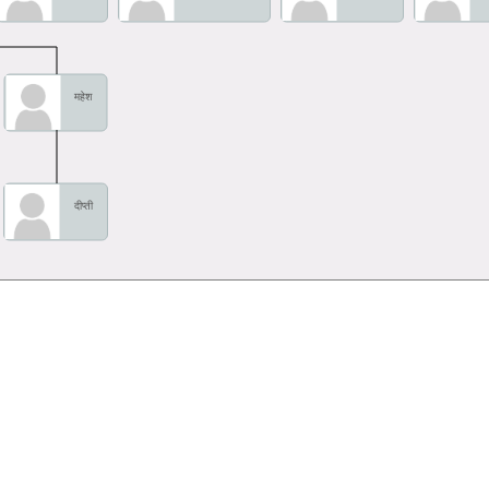
महेश
दीप्ती