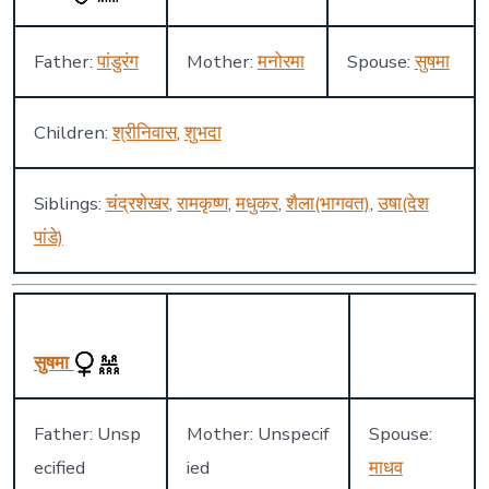
Father:
पांडुरंग
Mother:
मनोरमा
Spouse:
सुषमा
Children:
श्रीनिवास
,
शुभदा
Siblings:
चंद्रशेखर
,
रामकृष्ण
,
मधुकर
,
शैला(भागवत)
,
उषा(देश
पांडे)
सुषमा
Father: Unsp
Mother: Unspecif
Spouse:
ecified
ied
माधव