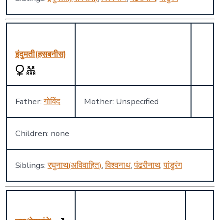
इंदुमती(हसबनीस)
Father:
गोविंद
Mother: Unspecified
Children: none
Siblings:
रघुनाथ(अविवाहित)
,
विश्वनाथ
,
पंढरीनाथ
,
पांडुरंग