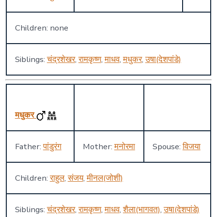
Children: none
Siblings:
चंद्रशेखर
,
रामकृष्ण
,
माधव
,
मधुकर
,
उषा(देशपांडे)
मधुकर
Father:
पांडुरंग
Mother:
मनोरमा
Spouse:
विजया
Children:
राहुल
,
संजय
,
मीनल(जोशी)
Siblings:
चंद्रशेखर
,
रामकृष्ण
,
माधव
,
शैला(भागवत)
,
उषा(देशपांडे)