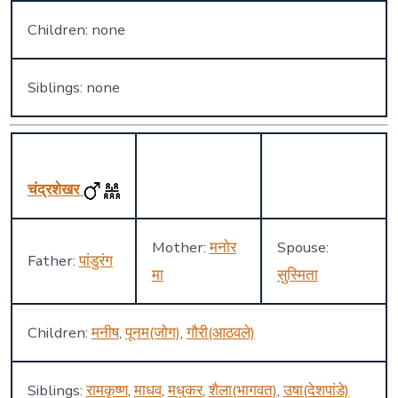
Children: none
Siblings: none
चंद्रशेखर
Mother:
मनोर
Spouse:
Father:
पांडुरंग
मा
सुस्मिता
Children:
मनीष
,
पूनम(जोग)
,
गौरी(आठवले)
Siblings:
रामकृष्ण
,
माधव
,
मधुकर
,
शैला(भागवत)
,
उषा(देशपांडे)