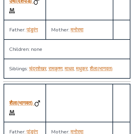
उषा(देशपांडे)
Father:
पांडुरंग
Mother:
मनोरमा
Children: none
Siblings:
चंद्रशेखर
,
रामकृष्ण
,
माधव
,
मधुकर
,
शैला(भागवत)
शैला(भागवत)
Father:
पांडुरंग
Mother:
मनोरमा