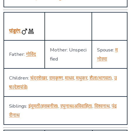
पांडुरंग
Mother: Unspeci
Spouse:
म
Father:
गोविंद
fied
नोरमा
Children:
चंद्रशेखर
,
रामकृष्ण
,
माधव
,
मधुकर
,
शैला(भागवत)
,
उ
षा(देशपांडे)
Siblings:
इंदुमती(हसबनीस)
,
रघुनाथ(अविवाहित)
,
विश्वनाथ
,
पंढ
रीनाथ