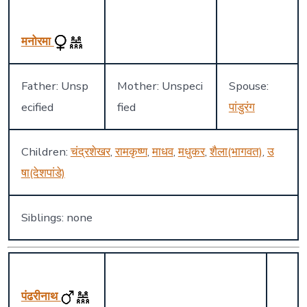
मनोरमा
Father: Unsp
Mother: Unspeci
Spouse:
ecified
fied
पांडुरंग
Children:
चंद्रशेखर
,
रामकृष्ण
,
माधव
,
मधुकर
,
शैला(भागवत)
,
उ
षा(देशपांडे)
Siblings: none
पंढरीनाथ