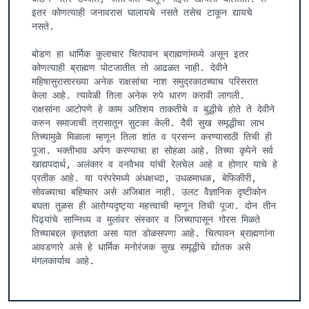
इतर कोणत्याही जनावरास घालायचे नसते तसेच टाकून द्यायचे 
नसते.

बोडण हा धार्मिक कुलाचार चित्पावन ब्राह्मणांमध्ये असून इतर 
कोणत्याही ब्राह्मण पोटजातीत तो आढळत नाही. देवीने 
महिषासुरासारख्या अनेक राक्षसांचा नाश समुद्रकाठच्याच परिसरात 
केला आहे. त्यावेळी तिला अनेक रुपे धारण करावी लागली. 
राक्षसांना आटोपणे हे काम अतिशय ताकतीचे व बुद्धीचे होते ते देवीने 
करुन समाजाची त्रासातून सुटका केली. दैवी सुख समृद्धीचा लाभ 
तिच्यामुळे मिळाला म्हणून तिला शांत व प्रसन्न करण्यासाठी तिची ही 
पूजा. भक्तीभाव अर्पण करण्याचा हा सोहळा आहे. तिच्या कृपेने सर्व 
खाद्यपदार्थ, अलंकार व वनवैभव यांची रेलचेल आहे व होणार याचे हे 
प्रतीक आहे. या परंपरेमध्ये अंधक्षध्दा, उधळमाधळ, बेफिकीरी, 
सोवळ्याचा बहिष्कार असे अजिबात नाही. उलट वैज्ञानिक दृष्टीकोन 
बघता तुळस ही आरोग्यदृष्ट्या महत्त्वाची म्हणून तिची पूजा. दोन तीन 
पिढ्यांचे सान्निध्य व मुलांवर संस्कार व जिच्यापासून गोरस मिळते 
तिच्याबद्दल कृतज्ञता असा यात डोळसपणा आहे. चित्पावन ब्राह्मणांना 
आवडणारे असे हे धार्मिक मनोरंजक सुख समृद्धीचे द्योतक असे 