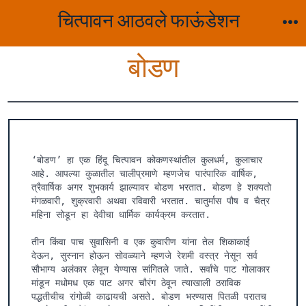
Skip
चित्पावन आठवले फाऊंडेशन
to
M
content
बोडण
‘बोडण’ हा एक हिंदू चित्पावन कोकणस्थांतील कुलधर्म, कुलाचार 
आहे. आपल्या कुळातील चालीप्रमाणे म्हणजेच पारंपारिक वार्षिक, 
त्रैवार्षिक अगर शुभकार्य झाल्यावर बोडण भरतात. बोडण हे शक्यतो 
मंगळवारी, शुक्रवारी अथवा रविवारी भरतात. चातुर्मास पौष व चैत्र 
महिना सोडून हा देवीचा धार्मिक कार्यक्रम करतात.

तीन किंवा पाच सुवासिनी व एक कुवारीण यांना तेल शिकाकाई 
देऊन, सुस्नान होऊन सोवळ्याने म्हणजे रेशमी वस्त्र नेसून सर्व 
सौभाग्य अलंकार लेवून येण्यास सांगितले जाते. सर्वांचे पाट गोलाकार 
मांडून मधोमध एक पाट अगर चौरंग ठेवून त्याखाली ठराविक 
पद्धतीचीच रांगोळी काढायची असते. बोडण भरण्यास पितळी परातच 