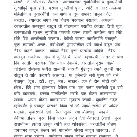
लागते. ती चौरंगावर ठेवतात. आल्याबरोबर सुवासिनींची व कुवारणींची 
तुळशीपुढे पूजा होते. प्रथम तुळशीची पूजा, ओटी व नंतर आलेल्या 
महिलांची व कुवारणींची गरम पाणी व दूध पायावर घालून ओटी 
भरतात. त्यानंतर लगेच त्या बोडण भरण्यास बसतात. आपल्या 
देवघरातील अन्नपूर्णा काढून ती बोडणाच्या परातीत ठेवतात तिची पूजा 
करण्याआधी प्रथम सुपारीचा गणपती करुन त्याची कणकेचे पाच छोटे 
छोटे दिवे आरतीसाठी करतात. देवीची घरच्या मालकिणीने पंचामृती 
पूजा करायची असते. देवीभोवती पुरणपोळीवर सर्व पदार्थ वाढून पांच 
नैवेद्य मांडले जातात. यावेळी नैवेद्य पुरण घातलेच पाहिजे. नैवेद्य 
दाखवून कणकेच्या दिव्यांनी दुर्गादेवीची आरती म्हणायची. नंतर ते पांच 
दिवे परातीत प्रत्येक नैवेद्याजवळ ठेवायचे. घरातील दुसर्‍या बाईने 
चांदीच्या संध्येच्या पळीस सोन्याची साखळी गुंडाळून त्याने दूधाची धार 
सोडून ते शांत करायचे असतात. या पूजेसाठी जसे पुरण हवे तसे 
पंचामृत (दूध, दही, तूप, मध, साखर) एक ते दोन भांडी तरी 
हवेच. दिवे शांत झाल्यावर देवीवर पाच पाच पळ्या प्रत्येकी दूध दही 
वगैरे घालायचे. घरच्या मालकिणीने सर्वांचे हात बोडण कालवण्यास 
लावावे. आपण बोडण कालवण्यास सुरुवात करावी. कुवारिण उदंड 
म्हणेपर्यंत हे पंचामृत क्रमाने किंवा ती जो पदार्थ सांगेल तो अधिक 
घालावा. कुवारणीने देवी, पैसा सुपारी त्या बोडणातून काढावी. 
देवीच्या तोंडास पुरण किंवा साखर लावून देवी देवघरात ठेवावी. पुरण 
सवाष्णीच्या हातास लावून त्यांचे हात थांबवावेत. परातीतील बोडण 
चमचाभर काढून घेऊन सर्व माणसांना अंगारा म्हणून लावतात. ते 
बोडण नंतर डब्यात, पातेल्यात घालून गाईस खायला घालतात. ते 